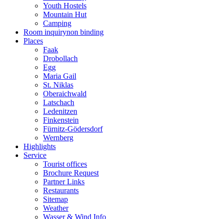
Youth Hostels
Mountain Hut
Camping
Room inquiry
non binding
Places
Faak
Drobollach
Egg
Maria Gail
St. Niklas
Oberaichwald
Latschach
Ledenitzen
Finkenstein
Fürnitz-Gödersdorf
Wernberg
Highlights
Service
Tourist offices
Brochure Request
Partner Links
Restaurants
Sitemap
Weather
Wasser & Wind Info