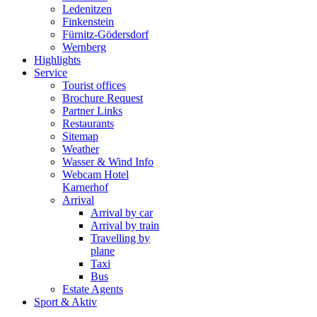
Ledenitzen
Finkenstein
Fürnitz-Gödersdorf
Wernberg
Highlights
Service
Tourist offices
Brochure Request
Partner Links
Restaurants
Sitemap
Weather
Wasser & Wind Info
Webcam Hotel
Karnerhof
Arrival
Arrival by car
Arrival by train
Travelling by
plane
Taxi
Bus
Estate Agents
Sport & Aktiv