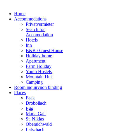
Home
Accommodations
Privatvermieter
Search for
Accomodation
Hotels
Inn
B&B / Guest House
Holiday home
Apartment
Farm Holiday
Youth Hostels
Mountain Hut
Camping
Room inquiry
non binding
Places
Faak
Drobollach
Egg
Maria Gail
St. Niklas
Oberaichwald
Latschach