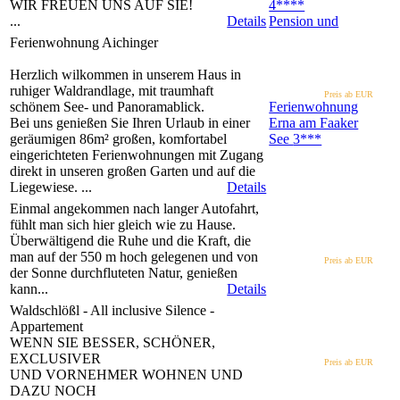
WIR FREUEN UNS AUF SIE!
4****
...
Details
Pension und
Ferienwohnung Aichinger
Herzlich wilkommen in unserem Haus in
ruhiger Waldrandlage, mit traumhaft
Preis ab EUR
schönem See- und Panoramablick.
Ferienwohnung
Bei uns genießen Sie Ihren Urlaub in einer
Erna am Faaker
geräumigen 86m² großen, komfortabel
See
3***
eingerichteten Ferienwohnungen mit Zugang
direkt in unseren großen Garten und auf die
Liegewiese. ...
Details
Einmal angekommen nach langer Autofahrt,
fühlt man sich hier gleich wie zu Hause.
Überwältigend die Ruhe und die Kraft, die
man auf der 550 m hoch gelegenen und von
Preis ab EUR
der Sonne durchfluteten Natur, genießen
kann...
Details
Waldschlößl - All inclusive Silence -
Appartement
WENN SIE BESSER, SCHÖNER,
EXCLUSIVER
Preis ab EUR
UND VORNEHMER WOHNEN UND
DAZU NOCH