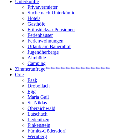
Unterkünfte
Privatvermieter
Suche nach Unterkünfte
Hotels
Gasthöfe
Frühstücks- / Pensionen
Ferienhäuser
Ferienwohnungen
Urlaub am Bauernhof
Jugendherberge
Almhütte
Camping
Zimmeranfrage
**************************
Orte
Faak
Drobollach
Egg
Maria Gail
St. Niklas
Oberaichwald
Latschach
Ledenitzen
Finkenstein
Fürnitz-Gödersdorf
Wernberg