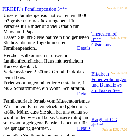
PIRKER´s Familienpension
3***
Preis ab EUR
30
Unsere Familienpension ist von einem 8000
m2 großen Grundstück umgeben. Ein
Paradies für Kinder und viel Urlaub für
Mama und Papa.
Theresienhof
Lassen Sie Ihre Seele baumeln und genießen
3***
Preis ab EUR
Sie bezaubernde Tage in unserer
Gästehaus
Familienpension....
Details
Herzlich willkommen in unserem
familienfreundlichen Haus mit herrlichem
Karawankenblick.
Verkehrssicher, 2.300m2 Grund, Parkplatz
Elisabeth
Preis ab EUR
beim Haus.
Ferienwohnungen
Ferienwohnungen mit guter Ausstattung, 1
und Bungalows
bis 2 Schlafzimmer, ein Wohn-Schlafraum...
am Faaker See -
Details
Familienurlaub fernab vom Massentourismus
Wir sind ein Familienbetrieb und geben uns
größte Mühe, dass Sie sich bei uns genau so
wohl fühlen wie zu Hause. Unsere ruhig und
Karglhof OG
sehr sonnig gelegene Pension haben wir für
4****
Sie ganzjährig geöffnet. ...
Details
Preis ab EUR
17,20
Genießen Sie Ihren Familienurlaub in