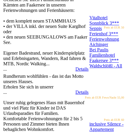
Kärnten am Faakersee in unseren
Ferienwohnungen und Ferienhäusern:
Vitalhotel
• dem komplett neuen STAMMHAUS
Sonnblick
3***
• der VILLA inkl. der neuen Suite Karglhof
Seppis
Preis ab EUR
50
oder
Ferienhof
3***
• den neuen SEEBUNGALOWS am Faaker
Ferienwohnung
See.
Aichinger
Bei Paulis
Eigener Badestrand, neuer Kinderspielplatz
Familienhotel
und Erlebnisgarten, Wandern, Rad fahren &
Faakersee
3***
MTB, Nordic Walking...
Waldschlößl - All
...
Details
Rundherum wohlfühlen - das ist das Motto
unseres Hauses.
Erholen Sie sich in unserer
...
Details
Preis ab EUR
Fewo/Nacht 55,00
Unser ruhig gelegenes Haus mit Bauernhof
und viel Platz für Kinder ist DAS
Urlaubsparadies für Familien.
Komfortable Ferienwohnungen für 2 bis 5
Preis ab EUR
60
Personen und Zimmer bieten Ihnen
inclusive Silence -
behaglichen Wohnkomfort.
Appartement