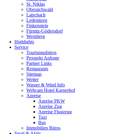
St. Niklas
Oberaichwald
Latschach
Ledenitzen
Finkenstein
Fürnitz-Gödersdorf
Wernberg
Highlights
Service
Tourismusbüros
Prospekt Anfrage
Partner Links
Restaurants
Sitemap
Wetter
Wasser & Wind Info
Webcam Hotel Karnerhof
Anreise
Anreise PKW
Anreise Zug
Anreise Flugzeug
Taxi
Bus
Immobilien Büros
Sport & Aktiv