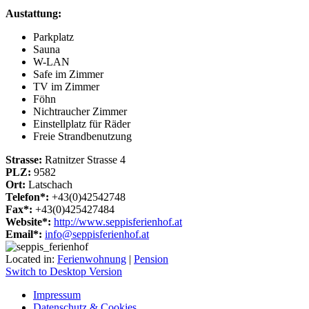
Austattung:
Parkplatz
Sauna
W-LAN
Safe im Zimmer
TV im Zimmer
Föhn
Nichtraucher Zimmer
Einstellplatz für Räder
Freie Strandbenutzung
Strasse:
Ratnitzer Strasse 4
PLZ:
9582
Ort:
Latschach
Telefon*:
+43(0)42542748
Fax*:
+43(0)425427484
Website*:
http://www.seppisferienhof.at
Email*:
info@seppisferienhof.at
Located in:
Ferienwohnung
|
Pension
Switch to Desktop Version
Impressum
Datenschutz & Cookies