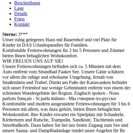
Beschreibung
Lage
Details
Fotos
Kontakt
Sterne:
3***
Unser ruhig gelegenes Haus mit Bauernhof und viel Platz für
Kinder ist DAS Urlaubsparadies für Familien.
Komfortable Ferienwohnungen für 2 bis 5 Personen und Zimmer
bieten Ihnen behaglichen Wohnkomfort.
WIR FREUEN UNS AUF SIE!
Unsere Ferienwohnungen befinden sich ca. 5 Minuten mit dem
Auto entfernt vom Strandbad Faaker See. Unsere Gäste schätzen
vor allem die ruhige und erholsame Umgebung, fernab von
Straßenlärm und Trubel. Direkt am Fuße der Karawanken befindet
sich unser Ferienhof nur wenige Gehminuten entfernt von einem der
schönsten Wandergebiete der Region. Englisch spoken - Nous
parlons français - Si parla italiano - Мы говорим по-русски
Komfortable und modern ausgestattete Ferienwohnungen für 3 bis 6
Personen mit allem, was dazu gehört, bieten Ihnen behaglichen
Wohnkomfort. Ihre Kinder erwartet ein Spielplatz mit Schaukeln,
Kletterturm und Rutsche, Trampolin, Sandkiste, Tischtennis und
Streetballkorb. Dazu haben Sie bei uns freien Zugang zum See und
unsere Sauna- und Dampfbadanlage rundet unser Angebot für Ihr