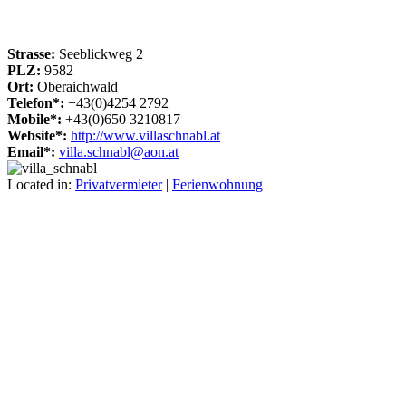
Strasse:
Seeblickweg 2
PLZ:
9582
Ort:
Oberaichwald
Telefon*:
+43(0)4254 2792
Mobile*:
+43(0)650 3210817
Website*:
http://www.villaschnabl.at
Email*:
villa.schnabl@aon.at
Located in:
Privatvermieter
|
Ferienwohnung