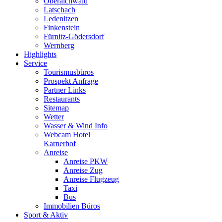
Oberaichwald
Latschach
Ledenitzen
Finkenstein
Fürnitz-Gödersdorf
Wernberg
Highlights
Service
Tourismusbüros
Prospekt Anfrage
Partner Links
Restaurants
Sitemap
Wetter
Wasser & Wind Info
Webcam Hotel
Karnerhof
Anreise
Anreise PKW
Anreise Zug
Anreise Flugzeug
Taxi
Bus
Immobilien Büros
Sport & Aktiv