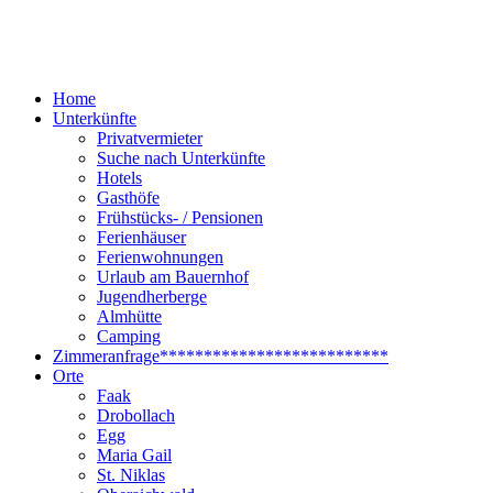
Home
Unterkünfte
Privatvermieter
Suche nach Unterkünfte
Hotels
Gasthöfe
Frühstücks- / Pensionen
Ferienhäuser
Ferienwohnungen
Urlaub am Bauernhof
Jugendherberge
Almhütte
Camping
Zimmeranfrage
**************************
Orte
Faak
Drobollach
Egg
Maria Gail
St. Niklas