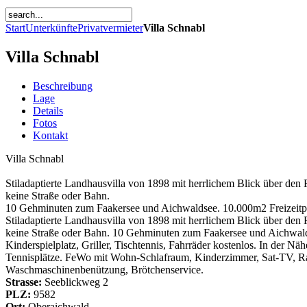
Start
Unterkünfte
Privatvermieter
Villa Schnabl
Villa Schnabl
Beschreibung
Lage
Details
Fotos
Kontakt
Villa Schnabl
Stiladaptierte Landhausvilla von 1898 mit herrlichem Blick über de
keine Straße oder Bahn.
10 Gehminuten zum Faakersee und Aichwaldsee. 10.000m2 Freizeitpa
Stiladaptierte Landhausvilla von 1898 mit herrlichem Blick über de
keine Straße oder Bahn. 10 Gehminuten zum Faakersee und Aichwalds
Kinderspielplatz, Griller, Tischtennis, Fahrräder kostenlos. In der Nä
Tennisplätze. FeWo mit Wohn-Schlafraum, Kinderzimmer, Sat-TV, R
Waschmaschinenbenützung, Brötchenservice.
Strasse:
Seeblickweg 2
PLZ:
9582
Ort:
Oberaichwald