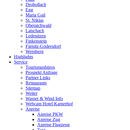
Drobollach
Egg
Maria Gail
St. Niklas
Oberaichwald
Latschach
Ledenitzen
Finkenstein
Fürnitz-Gödersdorf
Wernberg
Highlights
Service
Tourismusbüros
Prospekt Anfrage
Partner Links
Restaurants
Sitemap
Wetter
Wasser & Wind Info
Webcam Hotel Karnerhof
Anreise
Anreise PKW
Anreise Zug
Anreise Flugzeug
Taxi