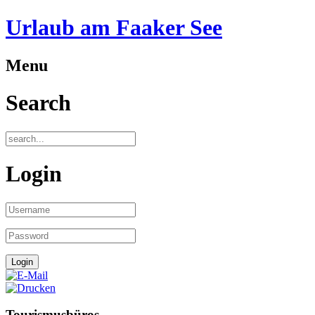
mailto:
e@region-
Urlaub am Faaker See
.at
">
Menu
Search
Login
Tourismusbüros