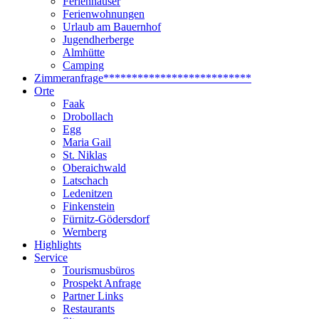
Ferienhäuser
Ferienwohnungen
Urlaub am Bauernhof
Jugendherberge
Almhütte
Camping
Zimmeranfrage
**************************
Orte
Faak
Drobollach
Egg
Maria Gail
St. Niklas
Oberaichwald
Latschach
Ledenitzen
Finkenstein
Fürnitz-Gödersdorf
Wernberg
Highlights
Service
Tourismusbüros
Prospekt Anfrage
Partner Links
Restaurants