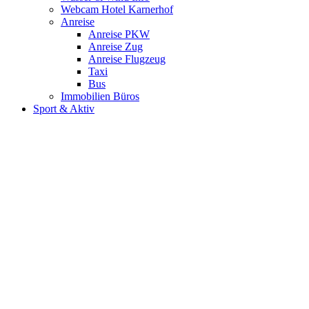
Webcam Hotel Karnerhof
Anreise
Anreise PKW
Anreise Zug
Anreise Flugzeug
Taxi
Bus
Immobilien Büros
Sport & Aktiv