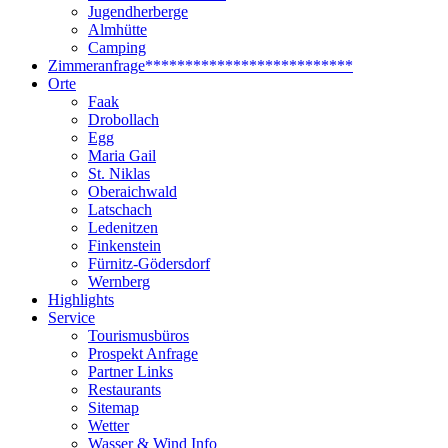
Jugendherberge
Almhütte
Camping
Zimmeranfrage
**************************
Orte
Faak
Drobollach
Egg
Maria Gail
St. Niklas
Oberaichwald
Latschach
Ledenitzen
Finkenstein
Fürnitz-Gödersdorf
Wernberg
Highlights
Service
Tourismusbüros
Prospekt Anfrage
Partner Links
Restaurants
Sitemap
Wetter
Wasser & Wind Info