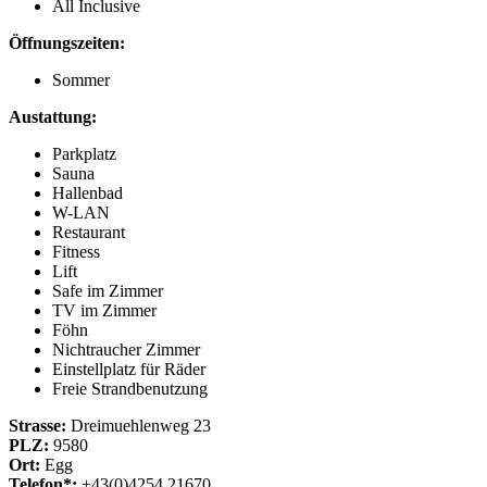
All Inclusive
Öffnungszeiten:
Sommer
Austattung:
Parkplatz
Sauna
Hallenbad
W-LAN
Restaurant
Fitness
Lift
Safe im Zimmer
TV im Zimmer
Föhn
Nichtraucher Zimmer
Einstellplatz für Räder
Freie Strandbenutzung
Strasse:
Dreimuehlenweg 23
PLZ:
9580
Ort:
Egg
Telefon*:
+43(0)4254 21670