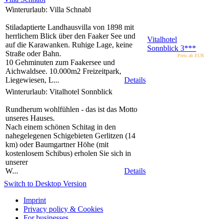
Winterurlaub: Villa Schnabl
Stiladaptierte Landhausvilla von 1898 mit
herrlichem Blick über den Faaker See und
Vitalhotel
auf die Karawanken. Ruhige Lage, keine
Sonnblick
3***
Straße oder Bahn.
Preis ab EUR
10 Gehminuten zum Faakersee und
Aichwaldsee. 10.000m2 Freizeitpark,
Liegewiesen, L...
Details
Winterurlaub: Vitalhotel Sonnblick
Rundherum wohlfühlen - das ist das Motto
unseres Hauses.
Nach einem schönen Schitag in den
nahegelegenen Schigebieten Gerlitzen (14
km) oder Baumgartner Höhe (mit
kostenlosem Schibus) erholen Sie sich in
unserer
W...
Details
Switch to Desktop Version
Imprint
Privacy policy & Cookies
For businesses