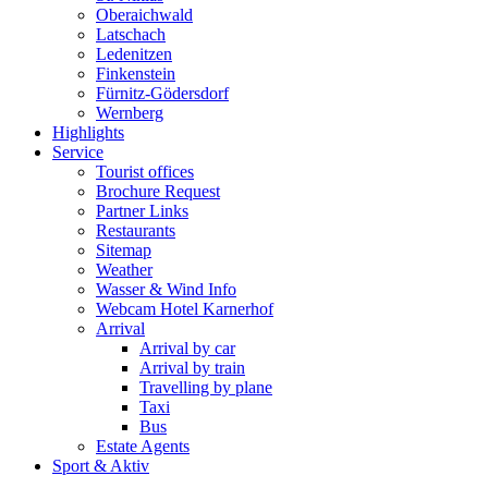
Oberaichwald
Latschach
Ledenitzen
Finkenstein
Fürnitz-Gödersdorf
Wernberg
Highlights
Service
Tourist offices
Brochure Request
Partner Links
Restaurants
Sitemap
Weather
Wasser & Wind Info
Webcam Hotel Karnerhof
Arrival
Arrival by car
Arrival by train
Travelling by plane
Taxi
Bus
Estate Agents
Sport & Aktiv