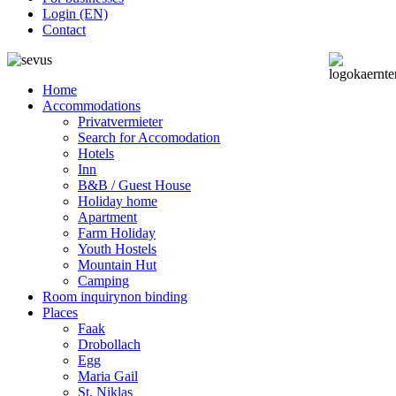
Login (EN)
Contact
Home
Accommodations
Privatvermieter
Search for Accomodation
Hotels
Inn
B&B / Guest House
Holiday home
Apartment
Farm Holiday
Youth Hostels
Mountain Hut
Camping
Room inquiry
non binding
Places
Faak
Drobollach
Egg
Maria Gail
St. Niklas