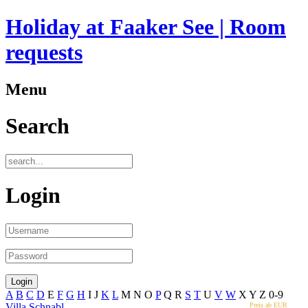
Holiday at Faaker See | Room
requests
Menu
Search
Login
A
B
C
D
E
F
G
H
I
J
K
L
M
N
O
P
Q
R
S
T
U
V
W
X
Y
Z
0-9
Villa Schnabl
Preis ab EUR