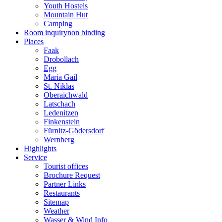
Youth Hostels
Mountain Hut
Camping
Room inquiry
non binding
Places
Faak
Drobollach
Egg
Maria Gail
St. Niklas
Oberaichwald
Latschach
Ledenitzen
Finkenstein
Fürnitz-Gödersdorf
Wernberg
Highlights
Service
Tourist offices
Brochure Request
Partner Links
Restaurants
Sitemap
Weather
Wasser & Wind Info