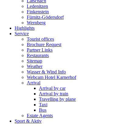
Latschach
Ledenitzen
Finkenstein
Fürnitz-Gödersdorf
Wernberg
Highlights
Service
Tourist offices
Brochure Request
Partner Links
Restaurants
Sitemap
Weather
Wasser & Wind Info
Webcam Hotel Karnerhof
Arrival
Arrival by car
Arrival by train
Travelling by plane
Taxi
Bus
Estate Agents
Sport & Aktiv