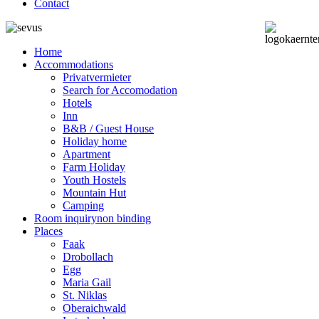
Contact
Home
Accommodations
Privatvermieter
Search for Accomodation
Hotels
Inn
B&B / Guest House
Holiday home
Apartment
Farm Holiday
Youth Hostels
Mountain Hut
Camping
Room inquiry
non binding
Places
Faak
Drobollach
Egg
Maria Gail
St. Niklas
Oberaichwald