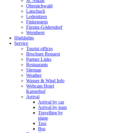
St. Niklas
Oberaichwald
Latschach
Ledenitzen
Finkenstein
Fürnitz-Gödersdorf
Wernberg
Highlights
Service
Tourist offices
Brochure Request
Partner Links
Restaurants
Sitemap
Weather
Wasser & Wind Info
Webcam Hotel
Karnerhof
Arrival
Arrival by car
Arrival by train
Travelling by
plane
Taxi
Bus