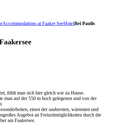
se
Accommodations at Faaker See
Hotel
Bei Paulis
 Faakersee
, fühlt man sich hier gleich wie zu Hause.
die man auf der 550 m hoch gelegenen und von der
n
Besonderheiten, einen der saubersten, wärmsten und
engroßes Angebot an Freizeitmöglichkeiten durch die
uber am Faakersee.