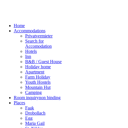
Home
Accommodations
Privatvermieter
Search for
Accomodation
Hotels
Inn
B&B / Guest House
Holiday home
Apartment
Farm Holiday
Youth Hostels
Mountain Hut
Camping
Room inquiry
non binding
Places
Faak
Drobollach
Egg
Maria Gail