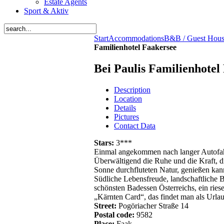
Estate Agents
Sport & Aktiv
Start
Accommodations
B&B / Guest Hou
Familienhotel Faakersee
Bei Paulis Familienhotel
Description
Location
Details
Pictures
Contact Data
Stars:
3***
Einmal angekommen nach langer Autofahrt
Überwältigend die Ruhe und die Kraft, 
Sonne durchfluteten Natur, genießen kan
Südliche Lebensfreude, landschaftliche 
schönsten Badessen Österreichs, ein ries
„Kärnten Card“, das findet man als Urla
Street:
Pogöriacher Straße 14
Postal code:
9582
Place:
Faak