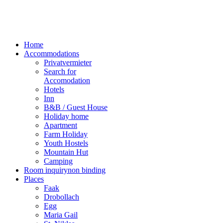
Home
Accommodations
Privatvermieter
Search for
Accomodation
Hotels
Inn
B&B / Guest House
Holiday home
Apartment
Farm Holiday
Youth Hostels
Mountain Hut
Camping
Room inquiry
non binding
Places
Faak
Drobollach
Egg
Maria Gail