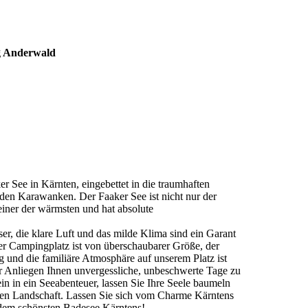
 Anderwald
 See in Kärnten, eingebettet in die traumhaften
den Karawanken. Der Faaker See ist nicht nur der
 einer der wärmsten und hat absolute
r, die klare Luft und das milde Klima sind ein Garant
r Campingplatz ist von überschaubarer Größe, der
g und die familiäre Atmosphäre auf unserem Platz ist
er Anliegen Ihnen unvergessliche, unbeschwerte Tage zu
in in ein Seeabenteuer, lassen Sie Ihre Seele baumeln
den Landschaft. Lassen Sie sich vom Charme Kärntens
dem schönsten Badesee Kärntens!