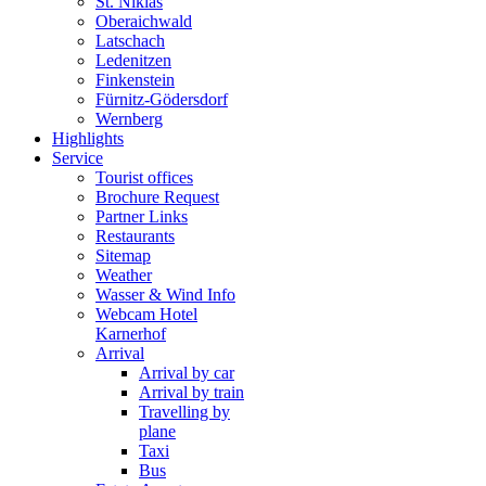
St. Niklas
Oberaichwald
Latschach
Ledenitzen
Finkenstein
Fürnitz-Gödersdorf
Wernberg
Highlights
Service
Tourist offices
Brochure Request
Partner Links
Restaurants
Sitemap
Weather
Wasser & Wind Info
Webcam Hotel
Karnerhof
Arrival
Arrival by car
Arrival by train
Travelling by
plane
Taxi
Bus