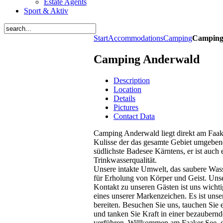
Estate Agents
Sport & Aktiv
Start
Accommodations
Camping
Camping
Camping Anderwald
Description
Location
Details
Pictures
Contact Data
Camping Anderwald liegt direkt am Faaker
Kulisse der das gesamte Gebiet umgeben
südlichste Badesee Kärntens, er ist auch
Trinkwasserqualität.
Unsere intakte Umwelt, das saubere Wasse
für Erholung von Körper und Geist. Unse
Kontakt zu unseren Gästen ist uns wichti
eines unserer Markenzeichen. Es ist uns
bereiten. Besuchen Sie uns, tauchen Sie e
und tanken Sie Kraft in einer bezaubern
verführen. Willkommen am Faaker See, 