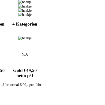
ien
4 Kategorien
N/A
,50
Gold €49,50
J
netto p/J
o Jahr
normal € 99,- pro Jahr