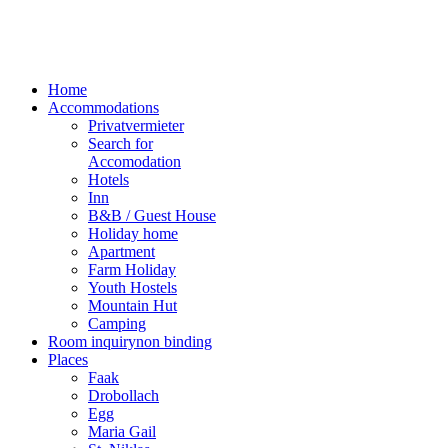
Home
Accommodations
Privatvermieter
Search for
Accomodation
Hotels
Inn
B&B / Guest House
Holiday home
Apartment
Farm Holiday
Youth Hostels
Mountain Hut
Camping
Room inquiry
non binding
Places
Faak
Drobollach
Egg
Maria Gail