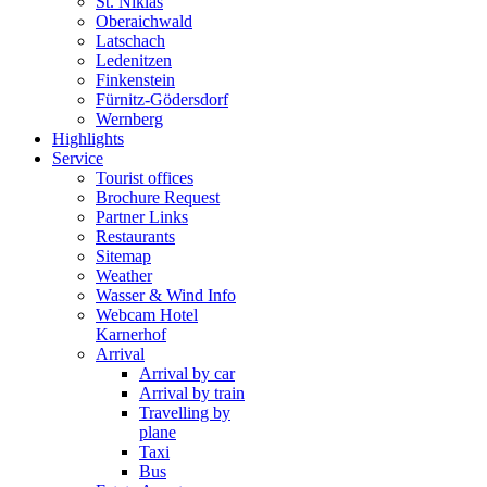
St. Niklas
Oberaichwald
Latschach
Ledenitzen
Finkenstein
Fürnitz-Gödersdorf
Wernberg
Highlights
Service
Tourist offices
Brochure Request
Partner Links
Restaurants
Sitemap
Weather
Wasser & Wind Info
Webcam Hotel
Karnerhof
Arrival
Arrival by car
Arrival by train
Travelling by
plane
Taxi
Bus