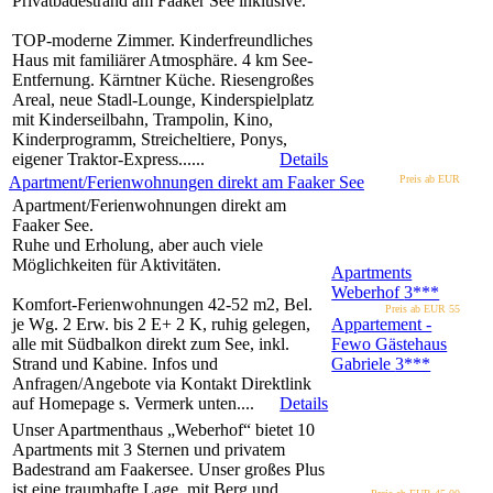
Privatbadestrand am Faaker See inklusive.
TOP-moderne Zimmer. Kinderfreundliches
Haus mit familiärer Atmosphäre. 4 km See-
Entfernung. Kärntner Küche. Riesengroßes
Areal, neue Stadl-Lounge, Kinderspielplatz
mit Kinderseilbahn, Trampolin, Kino,
Kinderprogramm, Streicheltiere, Ponys,
eigener Traktor-Express......
Details
Apartment/Ferienwohnungen direkt am Faaker See
Preis ab EUR
Apartment/Ferienwohnungen direkt am
Faaker See.
Ruhe und Erholung, aber auch viele
Möglichkeiten für Aktivitäten.
Apartments
Weberhof
3***
Komfort-Ferienwohnungen 42-52 m2, Bel.
Preis ab EUR
55
je Wg. 2 Erw. bis 2 E+ 2 K, ruhig gelegen,
Appartement -
alle mit Südbalkon direkt zum See, inkl.
Fewo Gästehaus
Strand und Kabine. Infos und
Gabriele
3***
Anfragen/Angebote via Kontakt Direktlink
auf Homepage s. Vermerk unten....
Details
Unser Apartmenthaus „Weberhof“ bietet 10
Apartments mit 3 Sternen und privatem
Badestrand am Faakersee. Unser großes Plus
ist eine traumhafte Lage, mit Berg und