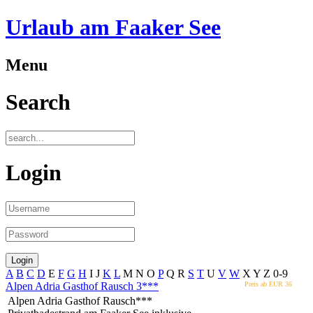
Urlaub am Faaker See
Menu
Search
Login
A
B
C
D
E
F
G
H
I
J
K
L
M
N
O
P
Q
R
S
T
U
V
W
X
Y
Z
0-9
Alpen Adria Gasthof Rausch
3***
Preis ab EUR
36
Alpen Adria Gasthof Rausch***