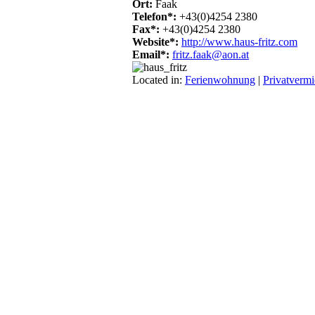
Ort:
Faak
Telefon*:
+43(0)4254 2380
Fax*:
+43(0)4254 2380
Website*:
http://www.haus-fritz.com
Email*:
fritz.faak@aon.at
Located in:
Ferienwohnung
|
Privatvermi