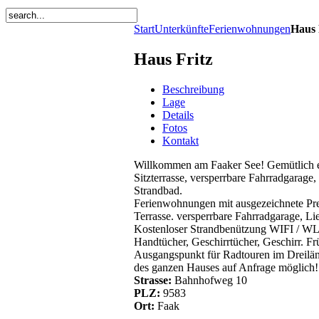
Start
Unterkünfte
Ferienwohnungen
Haus 
Haus Fritz
Beschreibung
Lage
Details
Fotos
Kontakt
Willkommen am Faaker See! Gemütlich ei
Sitzterrasse, versperrbare Fahrradgarage, 
Strandbad.
Ferienwohnungen mit ausgezeichnete Prei
Terrasse. versperrbare Fahrradgarage, Lie
Kostenloser Strandbenützung WIFI / WL
Handtücher, Geschirrtücher, Geschirr. F
Ausgangspunkt für Radtouren im Dreilän
des ganzen Hauses auf Anfrage möglich!
Strasse:
Bahnhofweg 10
PLZ:
9583
Ort:
Faak