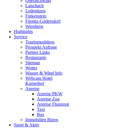
Oberaichwald
Latschach
Ledenitzen
Finkenstein
Fürnitz-Gödersdorf
Wernberg
Highlights
Service
Tourismusbüros
Prospekt Anfrage
Partner Links
Restaurants
Sitemap
Wetter
Wasser & Wind Info
Webcam Hotel
Karnerhof
Anreise
Anreise PKW
Anreise Zug
Anreise Flugzeug
Taxi
Bus
Immobilien Büros
Sport & Aktiv