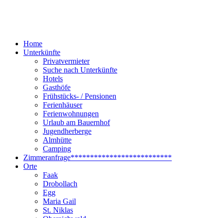
Home
Unterkünfte
Privatvermieter
Suche nach Unterkünfte
Hotels
Gasthöfe
Frühstücks- / Pensionen
Ferienhäuser
Ferienwohnungen
Urlaub am Bauernhof
Jugendherberge
Almhütte
Camping
Zimmeranfrage
**************************
Orte
Faak
Drobollach
Egg
Maria Gail
St. Niklas