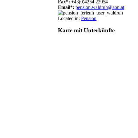
Fax*:
+43(0)4254 22954
Email*:
pension.waldruh@aon.at
Located in:
Pension
Karte
mit Unterkünfte