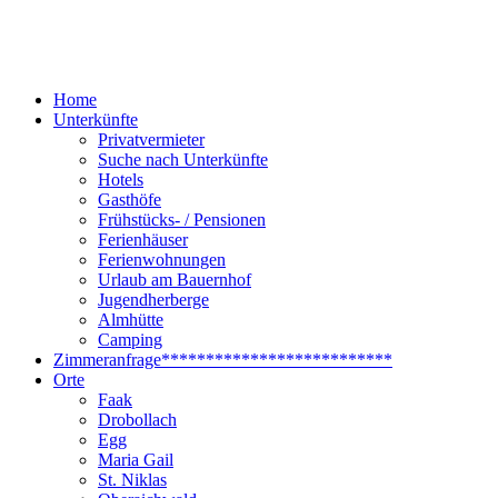
Home
Unterkünfte
Privatvermieter
Suche nach Unterkünfte
Hotels
Gasthöfe
Frühstücks- / Pensionen
Ferienhäuser
Ferienwohnungen
Urlaub am Bauernhof
Jugendherberge
Almhütte
Camping
Zimmeranfrage
**************************
Orte
Faak
Drobollach
Egg
Maria Gail
St. Niklas