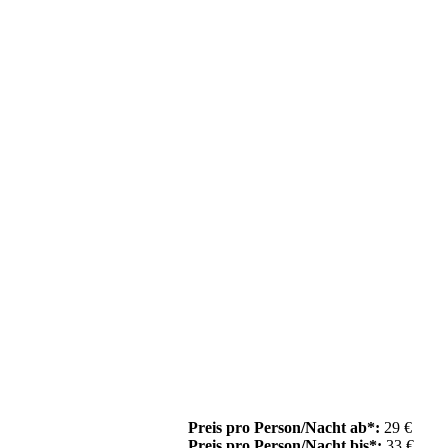
Preis pro Person/Nacht ab*:
29 €
Preis pro Person/Nacht bis*:
33 €