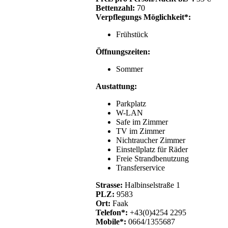
Bettenzahl:
70
Verpflegungs Möglichkeit*:
Frühstück
Öffnungszeiten:
Sommer
Austattung:
Parkplatz
W-LAN
Safe im Zimmer
TV im Zimmer
Nichtraucher Zimmer
Einstellplatz für Räder
Freie Strandbenutzung
Transferservice
Strasse:
Halbinselstraße 1
PLZ:
9583
Ort:
Faak
Telefon*:
+43(0)4254 2295
Mobile*:
0664/1355687