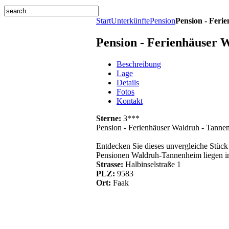
Start
Unterkünfte
Pension
Pension - Feri
Pension - Ferienhäuser 
Beschreibung
Lage
Details
Fotos
Kontakt
Sterne:
3***
Pension - Ferienhäuser Waldruh - Tanne
Entdecken Sie dieses unvergleiche Stück
Pensionen Waldruh-Tannenheim liegen in
Strasse:
Halbinselstraße 1
PLZ:
9583
Ort:
Faak