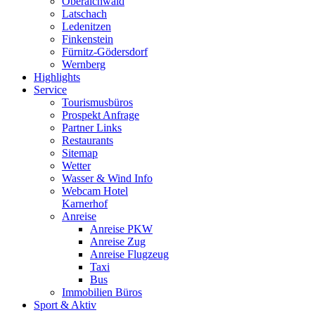
Oberaichwald
Latschach
Ledenitzen
Finkenstein
Fürnitz-Gödersdorf
Wernberg
Highlights
Service
Tourismusbüros
Prospekt Anfrage
Partner Links
Restaurants
Sitemap
Wetter
Wasser & Wind Info
Webcam Hotel
Karnerhof
Anreise
Anreise PKW
Anreise Zug
Anreise Flugzeug
Taxi
Bus
Immobilien Büros
Sport & Aktiv