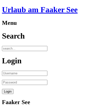
A
D
Urlaub am Faaker See
Menu
Search
Login
Faaker See