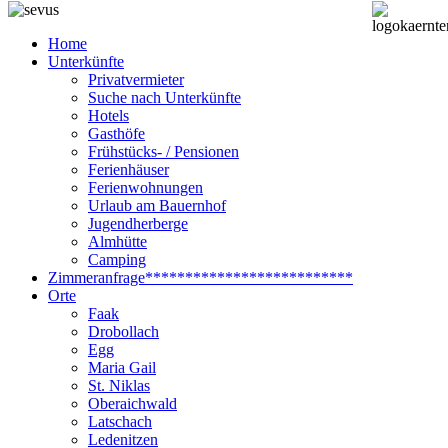
Home
Unterkünfte
Privatvermieter
Suche nach Unterkünfte
Hotels
Gasthöfe
Frühstücks- / Pensionen
Ferienhäuser
Ferienwohnungen
Urlaub am Bauernhof
Jugendherberge
Almhütte
Camping
Zimmeranfrage
**************************
Orte
Faak
Drobollach
Egg
Maria Gail
St. Niklas
Oberaichwald
Latschach
Ledenitzen