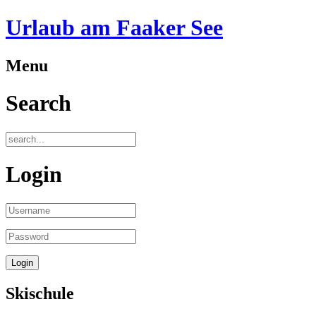
A
D
Urlaub am Faaker See
Menu
Search
Login
Skischule