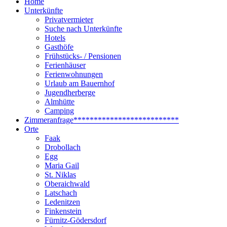
Home
Unterkünfte
Privatvermieter
Suche nach Unterkünfte
Hotels
Gasthöfe
Frühstücks- / Pensionen
Ferienhäuser
Ferienwohnungen
Urlaub am Bauernhof
Jugendherberge
Almhütte
Camping
Zimmeranfrage
**************************
Orte
Faak
Drobollach
Egg
Maria Gail
St. Niklas
Oberaichwald
Latschach
Ledenitzen
Finkenstein
Fürnitz-Gödersdorf