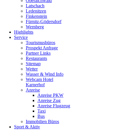
Oberaichwald
Latschach
Ledenitzen
Finkenstein
Fürnitz-Gödersdorf
Wernberg
Highlights
Service
Tourismusbüros
Prospekt Anfrage
Partner Links
Restaurants
Sitemap
Wetter
Wasser & Wind Info
Webcam Hotel
Karnerhof
Anreise
Anreise PKW
Anreise Zug
Anreise Flugzeug
Taxi
Bus
Immobilien Büros
Sport & Aktiv