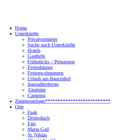
Home
Unterkünfte
Privatvermieter
Suche nach Unterkünfte
Hotels
Gasthöfe
Frühstücks- / Pensionen
Ferienhäuser
Ferienwohnungen
Urlaub am Bauernhof
Jugendherberge
Almhütte
Camping
Zimmeranfrage
**************************
Orte
Faak
Drobollach
Egg
Maria Gail
St. Niklas