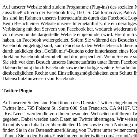
Auf unserer Website sind zudem Programme (Plug-ins) des sozialen 
ausschließlich von der Facebook Inc., 1601 S. California Ave, Palo
Ins sind im Rahmen unseres Internetauftritts durch das Facebook Log
Beim Besuch einer Website unseres Internetauftritts, die ein derartiges 
Verbindung mit den Servern von Facebook her, wodurch wiederum der 
von diesem in die dargestellte Website eingebunden wird. Hierdurch w
haben, an Facebook weitergeleitet. Sofern Sie während des Besuchs u
Facebook eingeloggt sind, kann Facebook den Websitebesuch diesem 
durch anklicken des „Gefällt mir“-Buttons oder hinterlassen eines 
direkt an Facebook übermittelt und dort gespeichert. Wenn Sie eine 
Sie sich vor dem Besuch unseres Internetauftritts unter Ihrem Face
Datenerhebung durch Facebook sowie die dortige weitere Verarbeitu
diesbezüglichen Rechte und Einstellungsmöglichkeiten zum Schutz Ihr
Datenschutzhinweisen von Facebook.
Twitter Plugin
Auf unseren Seiten sind Funktionen des Dienstes Twitter eingebund
Twitter Inc., 795 Folsom St., Suite 600, San Francisco, CA 94107, 
„Re-Tweet“ werden die von Ihnen besuchten Webseiten mit Ihrem Tw
gegeben. Dabei werden auch Daten an Twitter übertragen. Wir weisen d
Kenntnis vom Inhalt der übermittelten Daten sowie deren Nutzung dur
finden Sie in der Datenschutzerklärung von Twitter unter twitter.com/
können Sie in den Konto-Einstellungen unter twitter.com/account/sett