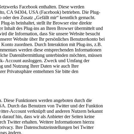
Netzwerks Facebook enthalten. Diese werden
 Alto, CA 94304, USA (Facebook) betrieben. Die Plug-
o oder den Zusatz „Gefällt mir“ kenntlich gemacht.
Plug-in beinhaltet, stellt ihr Browser eine direkte
Inhalt des Plug-ins an Ihren Browser übermittelt und
ird die Information, dass Sie unsere Website besucht
nserer Website über Ihr persönliches Benutzerkonto bei
Konto zuordnen. Durch Interaktion mit Plug-ins, z.B.
Kommentars werden diese entsprechenden Informationen
solche Datenübermittlung unterbinden möchten, müssen
book- Account ausloggen. Zweck und Umfang der
ng und Nutzung Ihrer Daten wie auch Ihre
er Privatssphäre entnehmen Sie bitte den
en. Diese Funktionen werden angeboten durch die
USA. Durch das Benutzen von Twitter und der Funktion
itter-Account verknüpft und anderen Nutzern bekannt
arauf hin, dass wir als Anbieter der Seiten keine
ch Twitter erhalten. Weitere Informationen hierzu
privacy. Ihre Datenschutzeinstellungen bei Twitter
ings ändern.