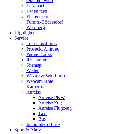
Oberaichwald
Latschach
Ledenitzen
Finkenstein
Fürnitz-Gödersdorf
Wernberg
Highlights
Service
Tourismusbüros
Prospekt Anfrage
Partner Links
Restaurants
Sitemap
Wetter
Wasser & Wind Info
Webcam Hotel
Karnerhof
Anreise
Anreise PKW
Anreise Zug
Anreise Flugzeug
Taxi
Bus
Immobilien Büros
Sport & Aktiv