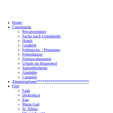
Home
Unterkünfte
Privatvermieter
Suche nach Unterkünfte
Hotels
Gasthöfe
Frühstücks- / Pensionen
Ferienhäuser
Ferienwohnungen
Urlaub am Bauernhof
Jugendherberge
Almhütte
Camping
Zimmeranfrage
**************************
Orte
Faak
Drobollach
Egg
Maria Gail
St. Niklas