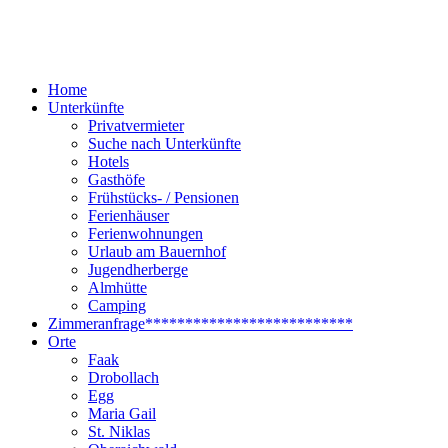
Home
Unterkünfte
Privatvermieter
Suche nach Unterkünfte
Hotels
Gasthöfe
Frühstücks- / Pensionen
Ferienhäuser
Ferienwohnungen
Urlaub am Bauernhof
Jugendherberge
Almhütte
Camping
Zimmeranfrage
**************************
Orte
Faak
Drobollach
Egg
Maria Gail
St. Niklas