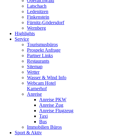
Oberaichwald
Latschach
Ledenitzen
Finkenstein
Fürnitz-Gödersdorf
Wernberg
Highlights
Service
Tourismusbüros
Prospekt Anfrage
Partner Links
Restaurants
Sitemap
Wetter
Wasser & Wind Info
Webcam Hotel
Karnerhof
Anreise
Anreise PKW
Anreise Zug
Anreise Flugzeug
Taxi
Bus
Immobilien Büros
Sport & Aktiv