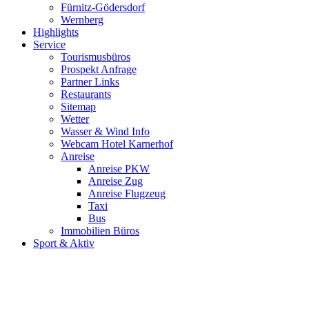
Fürnitz-Gödersdorf
Wernberg
Highlights
Service
Tourismusbüros
Prospekt Anfrage
Partner Links
Restaurants
Sitemap
Wetter
Wasser & Wind Info
Webcam Hotel Karnerhof
Anreise
Anreise PKW
Anreise Zug
Anreise Flugzeug
Taxi
Bus
Immobilien Büros
Sport & Aktiv