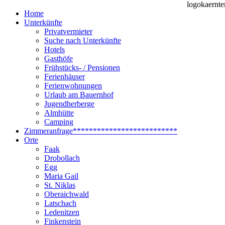
Home
Unterkünfte
Privatvermieter
Suche nach Unterkünfte
Hotels
Gasthöfe
Frühstücks- / Pensionen
Ferienhäuser
Ferienwohnungen
Urlaub am Bauernhof
Jugendherberge
Almhütte
Camping
Zimmeranfrage
**************************
Orte
Faak
Drobollach
Egg
Maria Gail
St. Niklas
Oberaichwald
Latschach
Ledenitzen
Finkenstein